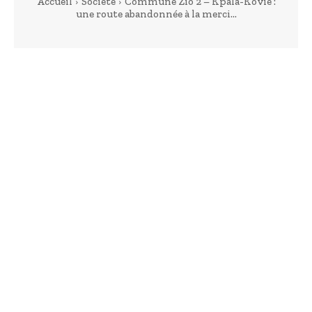
Accueil
Société
Commune Zio 2 – Kpala-Kovié :
une route abandonnée à la merci...