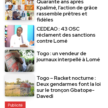
Quarante ans après
Kpalimé, l’action de grâce
rassemble prêtres et
fidèles
CEDEAO : 43 OSC
réclament des sanctions
contre Lomé
Togo : un vendeur de
journaux interpellé à Lomé
Togo – Racket nocturne :
Deux gendarmes font la loi
sur le tronçon Gbatope-
Davedi
Publicité