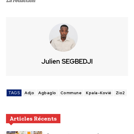
La rédaction
Julien SEGBEDJI
TAGS
Adjo
Agbaglo
Commune
Kpala-Kovié
Zio2
Articles Récents