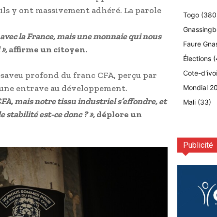
 ils y ont massivement adhéré. La parole
Togo
(380
Gnassingb
n avec la France, mais une monnaie qui nous
Faure Gna
»,
affirme un citoyen.
Élections
(
Cote-d'ivo
désaveu profond du franc CFA, perçu par
 une entrave au développement.
Mondial 2
FA, mais notre tissu industriel s’effondre, et
Mali
(33)
 stabilité est-ce donc ? »,
déplore un
Publicité