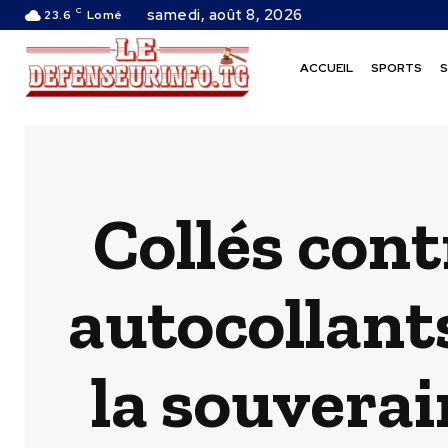
C
samedi, août 8, 2026
23.6
Lomé
ACCUEIL
SPORTS
S
Collés cont
autocollant
la souverai