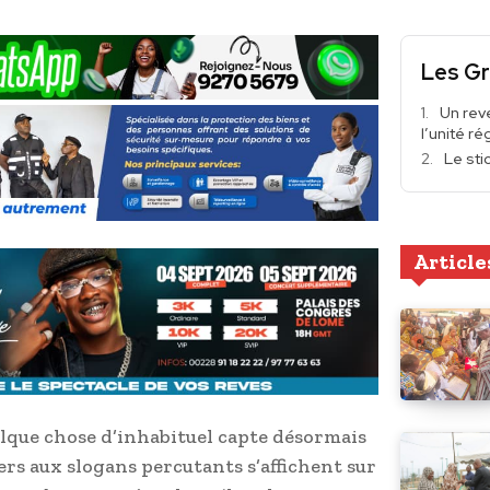
Les Gr
Un reve
l’unité ré
Le sti
Article
lque chose d’inhabituel capte désormais
kers aux slogans percutants s’affichent sur