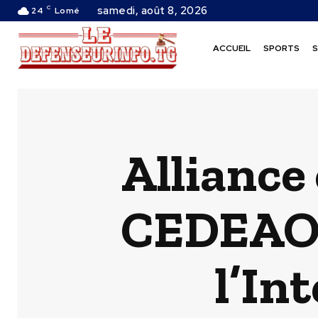
C
samedi, août 8, 2026
24
Lomé
ACCUEIL
SPORTS
S
Alliance 
CEDEAO F
l’In