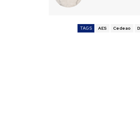
TAGS
AES
Cedeao
D