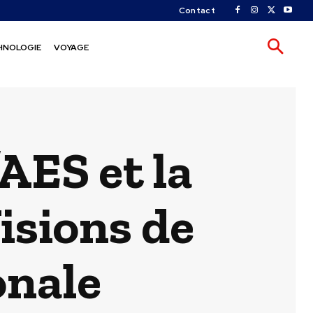
Contact
HNOLOGIE
VOYAGE
’AES et la
isions de
onale