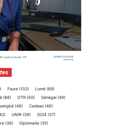
tes
)
Faure
(102)
Lomé
(89)
é
(88)
OTR
(50)
Sénégal
(49)
ssingbé
(49)
Cedeao
(46)
42)
UNIR
(39)
2024
(37)
ire
(36)
Diplomatie
(35)