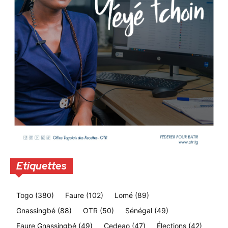
Etiquettes
Togo
(380)
Faure
(102)
Lomé
(89)
Gnassingbé
(88)
OTR
(50)
Sénégal
(49)
Faure Gnassingbé
(49)
Cedeao
(47)
Élections
(42)