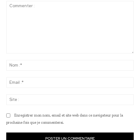
Commenter
:
No
:*
Ema
:*
Sit
:
Enregistrer mon nom, email et site web dans ce navigateur pour la
prochaine fois que je commenterai.