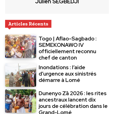
Julien SEGBEDJI
Articles Récents
Togo | Aflao-Sagbado :
SEMEKONAWO IV
officiellement reconnu
chef de canton
Inondations : l’aide
d’urgence aux sinistrés
démarre à Lomé
Dunenyo Zā 2026 : les rites
ancestraux lancent dix
jours de célébration dans le
Grand-Lomé