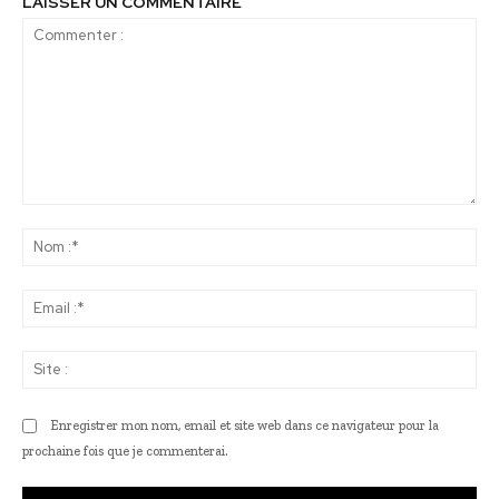
LAISSER UN COMMENTAIRE
Commenter
:
No
:*
Ema
:*
Sit
:
Enregistrer mon nom, email et site web dans ce navigateur pour la
prochaine fois que je commenterai.