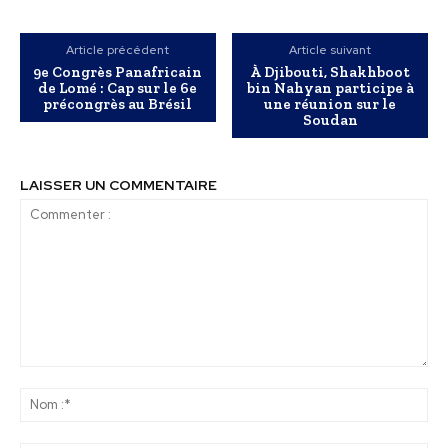
Article précédent
Article suivant
9e Congrès Panafricain
À Djibouti, Shakhboot
de Lomé : Cap sur le 6e
bin Nahyan participe à
précongrès au Brésil
une réunion sur le
Soudan
LAISSER UN COMMENTAIRE
Commenter
:
No
:*