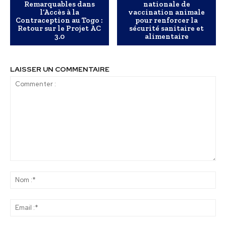
Remarquables dans
nationale de
l’Accès à la
vaccination animale
Contraception au Togo :
pour renforcer la
Retour sur le Projet AC
sécurité sanitaire et
3.0
alimentaire
LAISSER UN COMMENTAIRE
Commenter
:
No
:*
Ema
:*