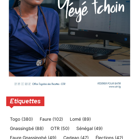
Etiquettes
Togo
(380)
Faure
(102)
Lomé
(89)
Gnassingbé
(88)
OTR
(50)
Sénégal
(49)
Faure Gnassingbé
(49)
Cedeao
(47)
Élections
(42)