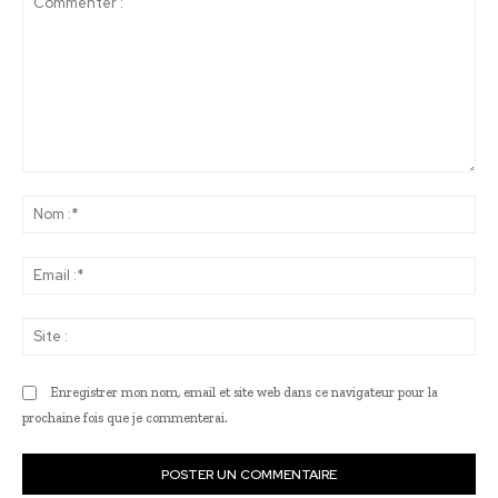
Commenter
:
No
:*
Ema
:*
Sit
:
Enregistrer mon nom, email et site web dans ce navigateur pour la
prochaine fois que je commenterai.