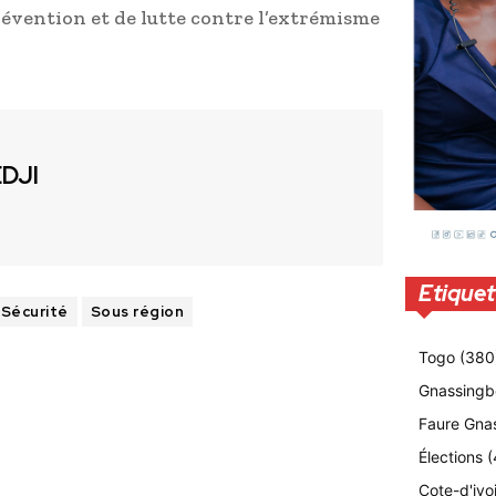
évention et de lutte contre l’extrémisme
EDJI
Etiquet
Sécurité
Sous région
Togo
(380
Gnassingb
Faure Gna
Élections
(
Cote-d'ivo