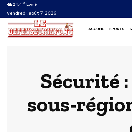
C
24.4
Lomé
vendredi, août 7, 2026
ACCUEIL
SPORTS
S
Sécurité :
sous-région