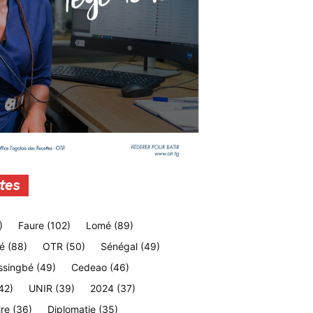
tes
)
Faure
(102)
Lomé
(89)
é
(88)
OTR
(50)
Sénégal
(49)
ssingbé
(49)
Cedeao
(46)
42)
UNIR
(39)
2024
(37)
ire
(36)
Diplomatie
(35)