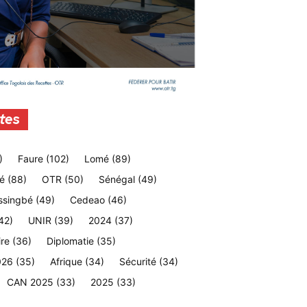
tes
)
Faure
(102)
Lomé
(89)
é
(88)
OTR
(50)
Sénégal
(49)
ssingbé
(49)
Cedeao
(46)
42)
UNIR
(39)
2024
(37)
ire
(36)
Diplomatie
(35)
026
(35)
Afrique
(34)
Sécurité
(34)
CAN 2025
(33)
2025
(33)