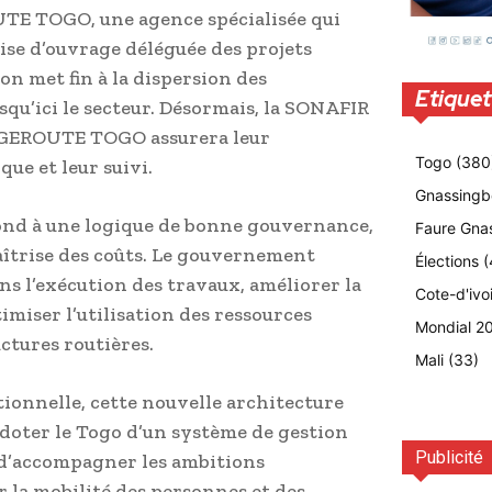
UTE TOGO, une agence spécialisée qui
ise d’ouvrage déléguée des projets
on met fin à la dispersion des
Etiquet
usqu’ici le secteur. Désormais, la SONAFIR
l’AGEROUTE TOGO assurera leur
Togo
(380
ue et leur suivi.
Gnassingb
ond à une logique de bonne gouvernance,
Faure Gna
maîtrise des coûts. Le gouvernement
Élections
(
ns l’exécution des travaux, améliorer la
Cote-d'ivo
imiser l’utilisation des ressources
Mondial 2
ctures routières.
Mali
(33)
tionnelle, cette nouvelle architecture
 doter le Togo d’un système de gestion
Publicité
 d’accompagner les ambitions
 la mobilité des personnes et des