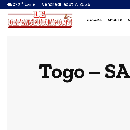
C
vendredi, août 7, 2026
27.3
Lomé
ACCUEIL
SPORTS
S
Togo – SA