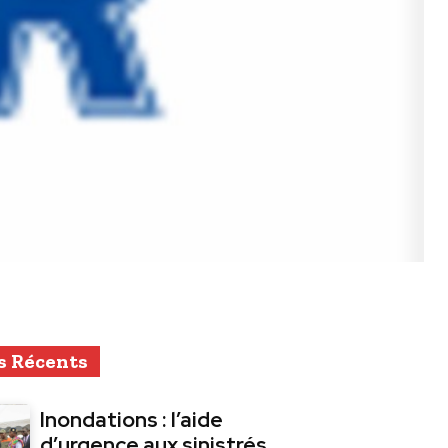
s Récents
Inondations : l’aide
d’urgence aux sinistrés