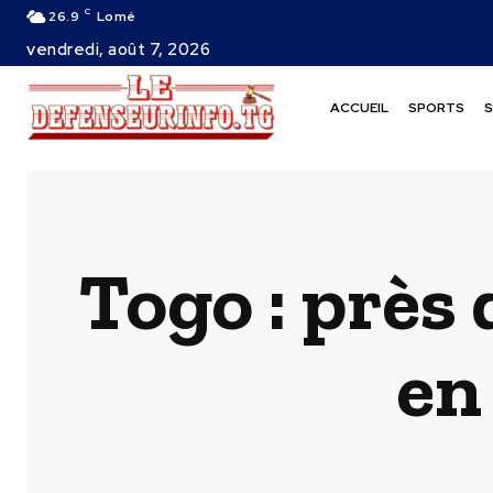
C
26.9
Lomé
vendredi, août 7, 2026
ACCUEIL
SPORTS
S
Togo : près 
en