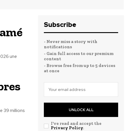
Subscribe
gamé
- Never miss a story with
notifications
- Gain full access to our premium
 2026 une
content
- Browse free from up to 5 devices
at once
bres
UNLOCK ALL
e 39 millions
I've read and accept the
Privacy Policy
.