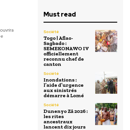
Must read
ouvrira
Société
Togo | Aflao-
Sagbado :
SEMEKONAWO IV
officiellement
reconnu chef de
canton
Société
Inondations :
l’aide d’urgence
aux sinistrés
démarre à Lomé
Société
Dunenyo Zā 2026 :
les rites
ancestraux
lancent dix jours