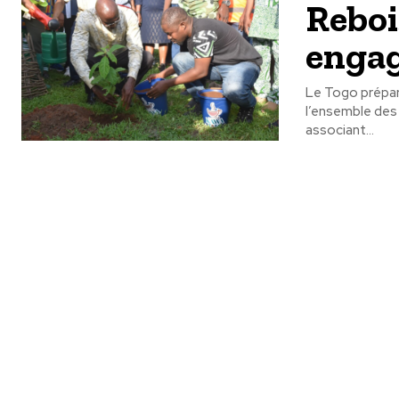
Reboi
engag
Le Togo prépar
l’ensemble des 39 préfectures 
associant...