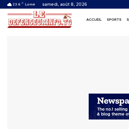
C
samedi, août 8, 2026
23.6
Lomé
ACCUEIL
SPORTS
S