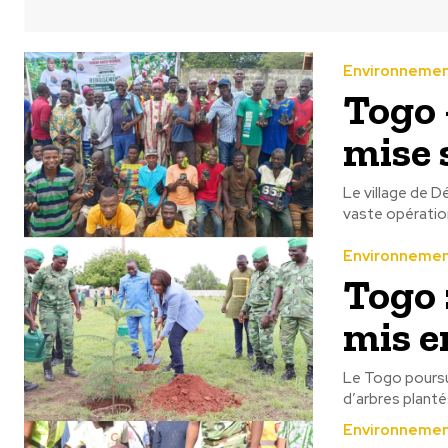
Environneme
Togo 
mise 
Le village de D
vaste opération
Environneme
Togo 
mis e
Le Togo poursui
d’arbres planté
Environneme