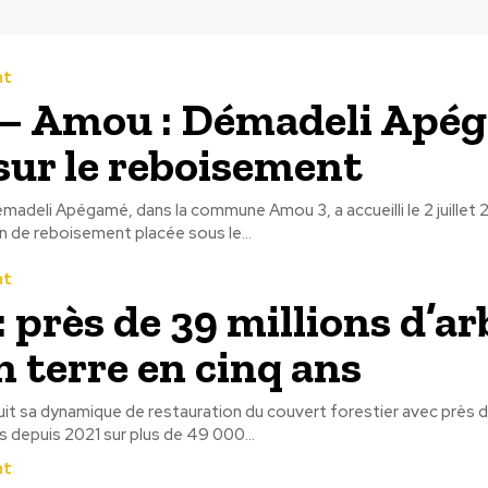
nt
– Amou : Démadeli Apé
sur le reboisement
émadeli Apégamé, dans la commune Amou 3, a accueilli le 2 juillet
 de reboisement placée sous le...
nt
: près de 39 millions d’ar
n terre en cinq ans
t sa dynamique de restauration du couvert forestier avec près d
s depuis 2021 sur plus de 49 000...
nt