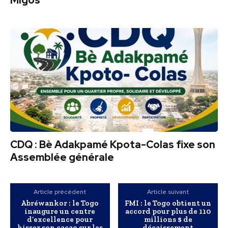
Migos
CDQ : Bè Adakpamé Kpota-Colas fixe son
Assemblée générale
Article précédent
Article suivant
Abréwankor : le Togo
FMI : le Togo obtient un
inaugure un centre
accord pour plus de 110
d’excellence pour
millions $ de
hisser son cacao sur les
décaissement