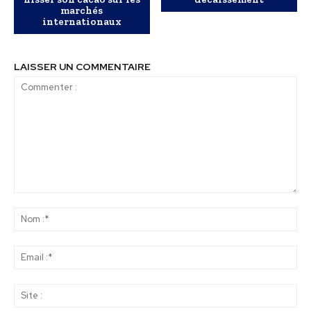
marchés
internationaux
LAISSER UN COMMENTAIRE
Commenter
:
No
:*
Ema
:*
Sit
: