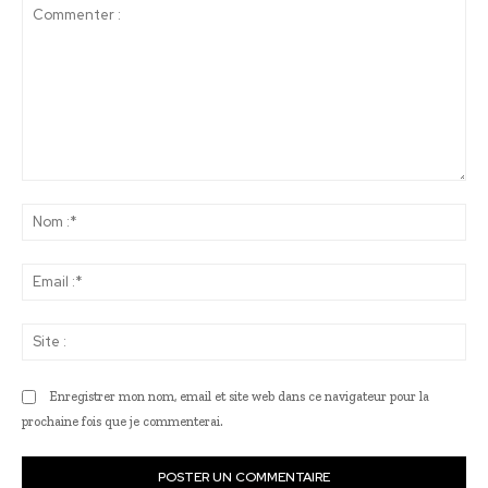
Commenter
:
No
:*
Ema
:*
Sit
:
Enregistrer mon nom, email et site web dans ce navigateur pour la
prochaine fois que je commenterai.