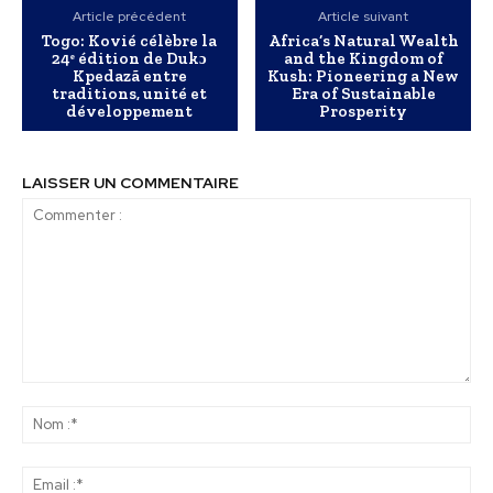
Article précédent
Article suivant
Togo: Kovié célèbre la
Africa’s Natural Wealth
24ᵉ édition de Dukɔ
and the Kingdom of
Kpedazã entre
Kush: Pioneering a New
traditions, unité et
Era of Sustainable
développement
Prosperity
LAISSER UN COMMENTAIRE
Commenter
:
No
:*
Ema