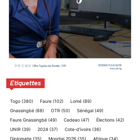
Etiquettes
Togo
(380)
Faure
(102)
Lomé
(89)
Gnassingbé
(88)
OTR
(50)
Sénégal
(49)
Faure Gnassingbé
(49)
Cedeao
(47)
Élections
(42)
UNIR
(39)
2024
(37)
Cote-d'ivoire
(36)
Diplomatie
(35)
Mondial 2026
(35)
Afrique
(34)