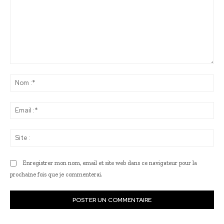
Commenter
:
No
:*
Ema
:*
Sit
:
Enregistrer mon nom, email et site web dans ce navigateur pour la
prochaine fois que je commenterai.