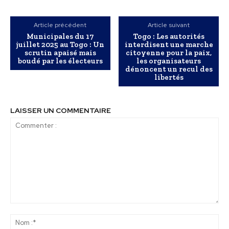
Article précédent
Article suivant
Municipales du 17
Togo : Les autorités
juillet 2025 au Togo : Un
interdisent une marche
scrutin apaisé mais
citoyenne pour la paix,
boudé par les électeurs
les organisateurs
dénoncent un recul des
libertés
LAISSER UN COMMENTAIRE
Commenter
:
No