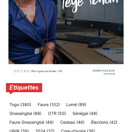
Etiquettes
Togo
(380)
Faure
(102)
Lomé
(89)
Gnassingbé
(88)
OTR
(50)
Sénégal
(49)
Faure Gnassingbé
(49)
Cedeao
(46)
Élections
(42)
UNIR
(39)
2024
(37)
Cote-d'ivoire
(36)