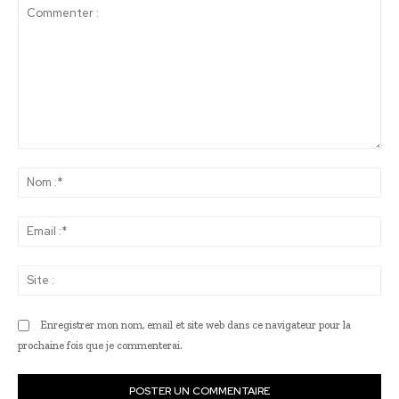
Commenter
:
No
:*
Ema
:*
Sit
:
Enregistrer mon nom, email et site web dans ce navigateur pour la
prochaine fois que je commenterai.