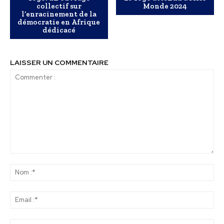
collectif sur
Monde 2024
l’enracinement de la
démocratie en Afrique
dédicacé
LAISSER UN COMMENTAIRE
Commenter
:
No
:*
Ema
:*
Sit