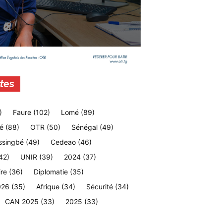
tes
)
Faure
(102)
Lomé
(89)
é
(88)
OTR
(50)
Sénégal
(49)
ssingbé
(49)
Cedeao
(46)
42)
UNIR
(39)
2024
(37)
ire
(36)
Diplomatie
(35)
026
(35)
Afrique
(34)
Sécurité
(34)
CAN 2025
(33)
2025
(33)