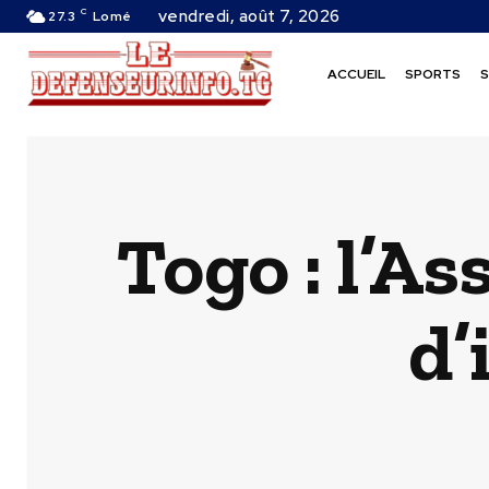
C
vendredi, août 7, 2026
27.3
Lomé
ACCUEIL
SPORTS
S
Togo : l’A
d’