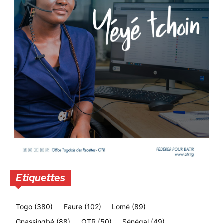
Etiquettes
Togo
(380)
Faure
(102)
Lomé
(89)
Gnassingbé
(88)
OTR
(50)
Sénégal
(49)