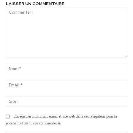
LAISSER UN COMMENTAIRE
Commenter
:
No
:*
Ema
:*
Sit
:
Enregistrer mon nom, email et site web dans ce navigateur pour la
prochaine fois que je commenterai.