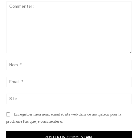
Commenter
:
No
:*
Ema
:*
Sit
:
Enregistrer mon nom, email et site web dans ce navigateur pour la
prochaine fois que je commenterai.