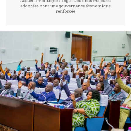
Accueil
Politique
Togo : Deux lois majeures
adoptées pour une gouvernance économique
renforcée