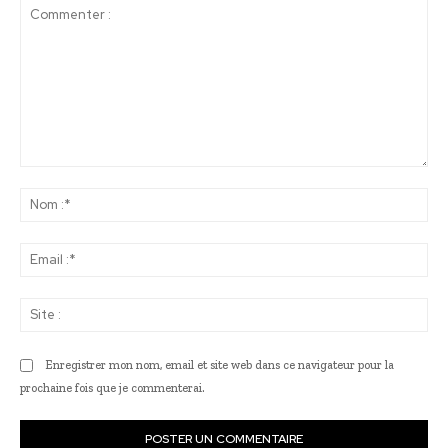
Commenter
:
No
:*
Ema
:*
Sit
:
Enregistrer mon nom, email et site web dans ce navigateur pour la
prochaine fois que je commenterai.