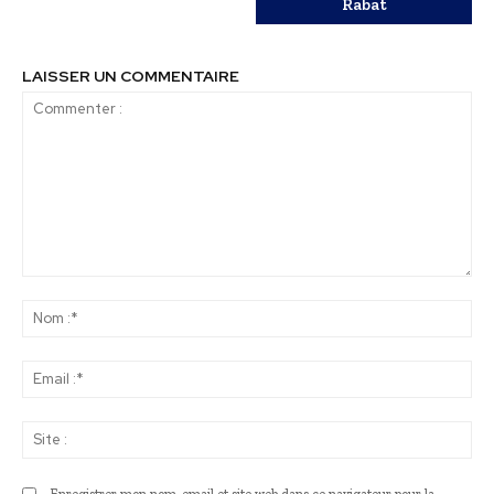
Rabat
LAISSER UN COMMENTAIRE
Commenter
:
No
:*
Ema
:*
Sit
: