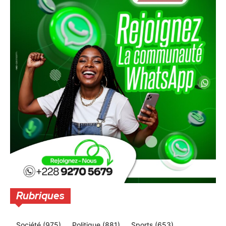
Rubriques
Société
(975)
Politique
(881)
Sports
(653)