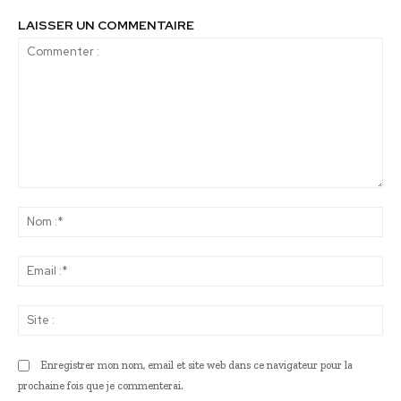
LAISSER UN COMMENTAIRE
Commenter
:
No
:*
Ema
:*
Sit
:
Enregistrer mon nom, email et site web dans ce navigateur pour la
prochaine fois que je commenterai.