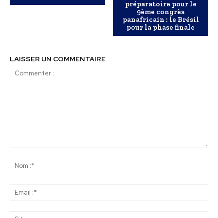
préparatoire pour le
9ème congrès
panafricain : le Brésil
pour la phase finale
LAISSER UN COMMENTAIRE
Commenter
:
No
:*
Ema
:*
Sit