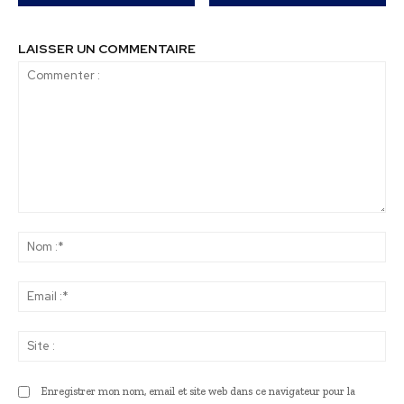
LAISSER UN COMMENTAIRE
Commenter
:
No
:*
Ema
:*
Sit
:
Enregistrer mon nom, email et site web dans ce navigateur pour la