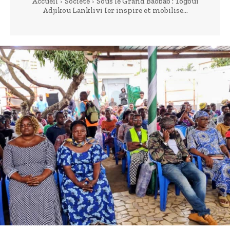
Accueil
Société
Sous le Grand Baobab : Togbui
Adjikou Lanklivi Ier inspire et mobilise...