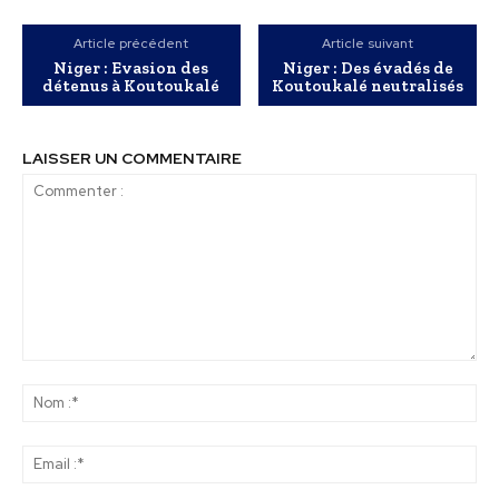
Article précédent
Article suivant
Niger : Evasion des
Niger : Des évadés de
détenus à Koutoukalé
Koutoukalé neutralisés
LAISSER UN COMMENTAIRE
Commenter
:
No
:*
Ema
:*