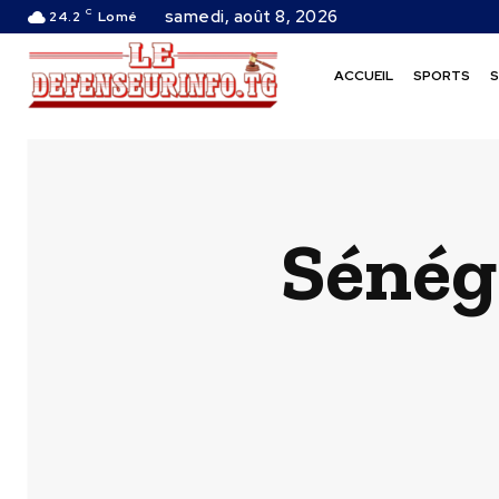
C
samedi, août 8, 2026
24.2
Lomé
ACCUEIL
SPORTS
S
Sénéga