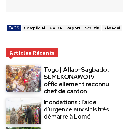
TAGS
Compliqué
Heure
Report
Scrutin
Sénégal
Articles Récents
Togo | Aflao-Sagbado :
SEMEKONAWO IV
officiellement reconnu
chef de canton
Inondations : l’aide
d’urgence aux sinistrés
démarre à Lomé