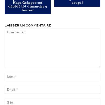
Hage Geingob est
coupé !
décédé tôt dimanche 4
février
LAISSER UN COMMENTAIRE
Commenter
:
No
:*
Ema
:*
Sit