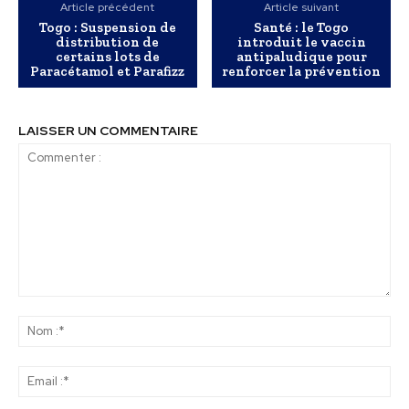
Article précédent
Article suivant
Togo : Suspension de
Santé : le Togo
distribution de
introduit le vaccin
certains lots de
antipaludique pour
Paracétamol et Parafizz
renforcer la prévention
LAISSER UN COMMENTAIRE
Commenter
:
No
:*
Ema
:*