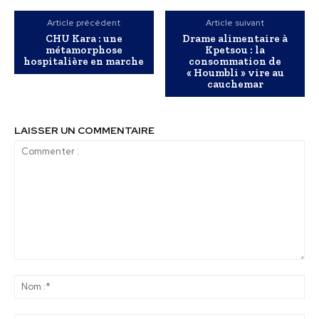
Article précédent
Article suivant
CHU Kara : une
Drame alimentaire à
métamorphose
Kpetsou : la
hospitalière en marche
consommation de
« Houmbli » vire au
cauchemar
LAISSER UN COMMENTAIRE
Commenter
:
No
:*