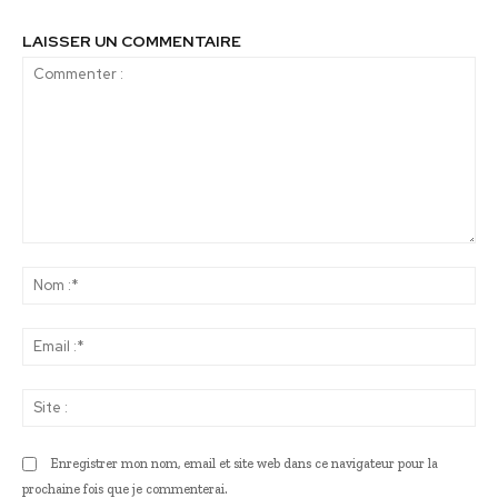
LAISSER UN COMMENTAIRE
Commenter
:
No
:*
Ema
:*
Sit
:
Enregistrer mon nom, email et site web dans ce navigateur pour la
prochaine fois que je commenterai.