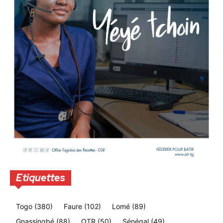
Etiquettes
Togo
(380)
Faure
(102)
Lomé
(89)
Gnassingbé
(88)
OTR
(50)
Sénégal
(49)