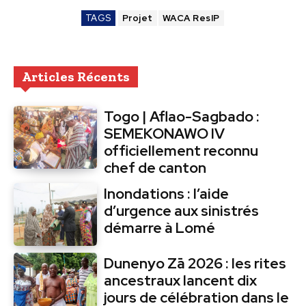
TAGS
Projet
WACA ResIP
Articles Récents
Togo | Aflao-Sagbado :
SEMEKONAWO IV
officiellement reconnu
chef de canton
Inondations : l’aide
d’urgence aux sinistrés
démarre à Lomé
Dunenyo Zā 2026 : les rites
ancestraux lancent dix
jours de célébration dans le