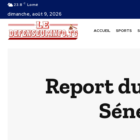
C
23.8
Lomé
dimanche, août 9, 2026
ACCUEIL
SPORTS
S
Report du
Séné