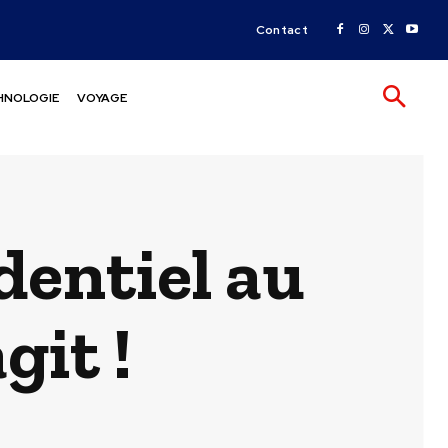
Contact
HNOLOGIE
VOYAGE
dentiel au
git !