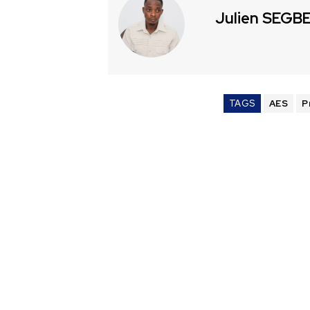
Julien SEGB
TAGS
AES
P