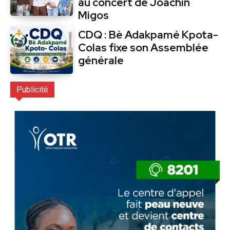
au concert de Joachin
Migos
CDQ : Bè Adakpamé Kpota-
Colas fixe son Assemblée
générale
Publicité