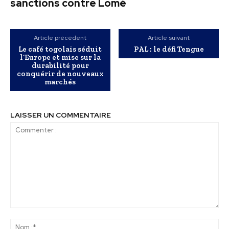
sanctions contre Lomé
Article précédent
Article suivant
Le café togolais séduit
PAL : le défi Tengue
l’Europe et mise sur la
durabilité pour
conquérir de nouveaux
marchés
LAISSER UN COMMENTAIRE
Commenter
:
No