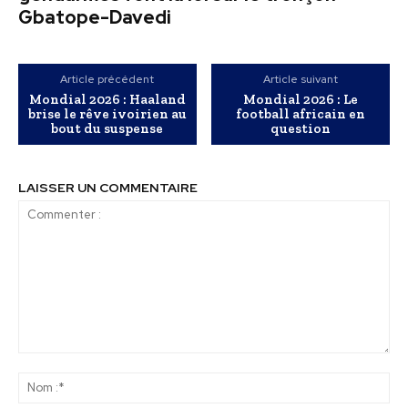
Gbatope-Davedi
Article précédent
Article suivant
Mondial 2026 : Haaland
Mondial 2026 : Le
brise le rêve ivoirien au
football africain en
bout du suspense
question
LAISSER UN COMMENTAIRE
Commenter
:
No
:*