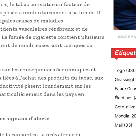
rs, le tabac constitue un facteur de
xposées involontairement à sa fumée. Il
ipales causes de maladies
cidents vasculaires cérébraux et de
 La fumée de cigarette contient plusieurs
 dont de nombreuses sont toxiques ou
Etiquet
t sur les conséquences économiques et
Togo
(380
liées à l’achat des produits du tabac, aux
Gnassingb
oductivité pèsent lourdement sur les
Faure Gna
particulièrement dans les pays en
Élections
(
Cote-d'ivo
Mondial 2
es signaux d’alerte
Mali
(33)
de la rencontre, la prévalence du