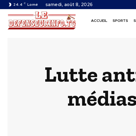
C
samedi, août 8, 2026
24.4
Lomé
ACCUEIL
SPORTS
S
Lutte ant
médias 