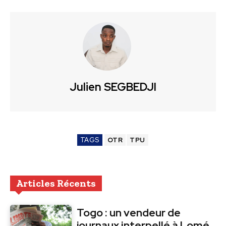
Julien SEGBEDJI
TAGS
OTR
TPU
Articles Récents
Togo : un vendeur de
journaux interpellé à Lomé