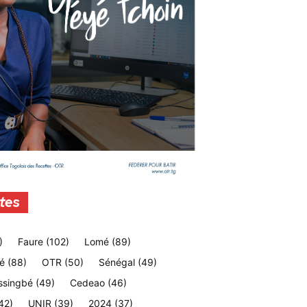
tes
)
Faure
(102)
Lomé
(89)
é
(88)
OTR
(50)
Sénégal
(49)
ssingbé
(49)
Cedeao
(46)
42)
UNIR
(39)
2024
(37)