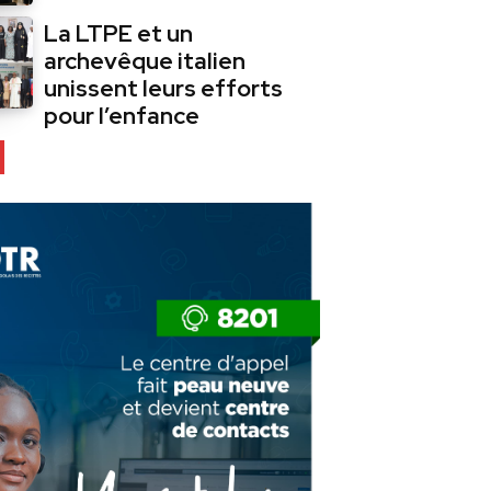
La LTPE et un
archevêque italien
unissent leurs efforts
pour l’enfance