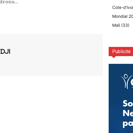
endrons…
Cote-d'ivo
Mondial 2
Mali
(33)
EDJI
Publicité