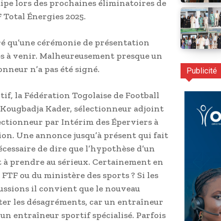
ipe lors des prochaines éliminatoires de
 Total Énergies 2025.
laré qu’une cérémonie de présentation
ines à venir. Malheureusement presque un
onneur n’a pas été signé.
Publicité
tif, la Fédération Togolaise de Football
, Kougbadja Kader, sélectionneur adjoint
ectionneur par Intérim des Éperviers à
on. Une annonce jusqu’à présent qui fait
nécessaire de dire que l’hypothèse d’un
t à prendre au sérieux. Certainement en
 FTF ou du ministère des sports ? Si les
ssions il convient que le nouveau
er les désagréments, car un entraîneur
 un entraîneur sportif spécialisé. Parfois