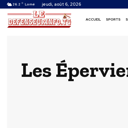
C
jeudi, août 6, 2026
26.2
Lomé
ACCUEIL
SPORTS
S
Les Épervie