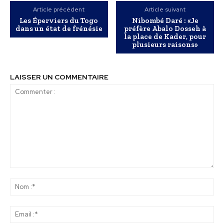
Article précédent
Article suivant
Les Éperviers du Togo
Nibombé Daré : «Je
dans un état de frénésie
préfère Abalo Dosseh à
la place de Kader, pour
plusieurs raisons»
LAISSER UN COMMENTAIRE
Commenter
:
No
:*
Ema
:*