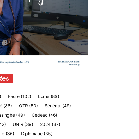
tes
)
Faure
(102)
Lomé
(89)
é
(88)
OTR
(50)
Sénégal
(49)
ssingbé
(49)
Cedeao
(46)
42)
UNIR
(39)
2024
(37)
ire
(36)
Diplomatie
(35)