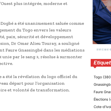
’Ouest plus intégrée, moderne et
-Dogbé a été unanimement saluée comme
gement du Togo envers les valeurs
ité, paix, sécurité et développement
sion, Dr Omar Alieu Touray, a souligné
ent Faure Gnassingbé dans les médiations
unie par le sang », résolue à surmonter
Etiquet
ective.
a été la révélation du logo officiel du
Togo
(380
eau départ pour l’organisation
Gnassingb
toire et volonté de transformation.
Faure Gna
Élections
(
Cote-d'ivo