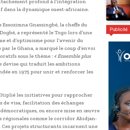
attachement profond à l’intégration
if dans la dynamique ouest-africaine.
e Essozimna Gnassingbé, la cheffe du
Publicité
gbé, a représenté le Togo lors d’une
e et d’optimisme pour l’avenir du
 par le Ghana, a marqué le coup d’envoi
atifs sous le thème :
« Ensemble plus
devise qui traduit les ambitions
dée en 1975 pour unir et renforcer les
ltiplié les initiatives pour rapprocher
s de visa, facilitation des échanges
 démocratiques, ou encore mise en œuvre
s régionales comme le corridor Abidjan-
. Ces projets structurants incarnent une