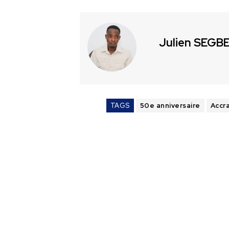
Julien SEGB
TAGS
50e anniversaire
Accr