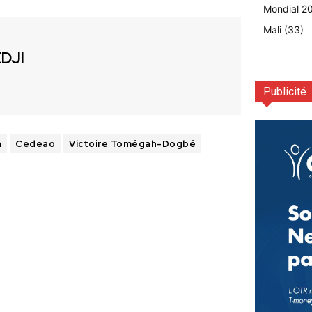
Mondial 2
Mali
(33)
EDJI
Publicité
a
Cedeao
Victoire Tomégah-Dogbé