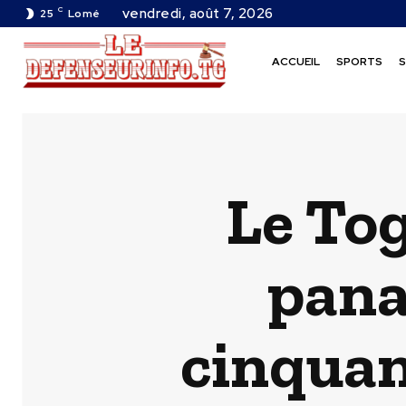
C
vendredi, août 7, 2026
25
Lomé
ACCUEIL
SPORTS
S
Le Tog
pana
cinquan