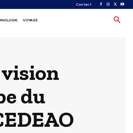
Contact
HNOLOGIE
VOYAGE
 vision
be du
a CEDEAO