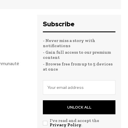
Subscribe
- Never miss a story with
notifications
- Gain full access to our premium
content
Communauté
- Browse free from up to 5 devices
at once
UNLOCK ALL
I've read and accept the
Privacy Policy
.