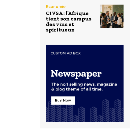
Economie
CIVSA : l’Afrique
tient son campus
des vins et
spiritueux