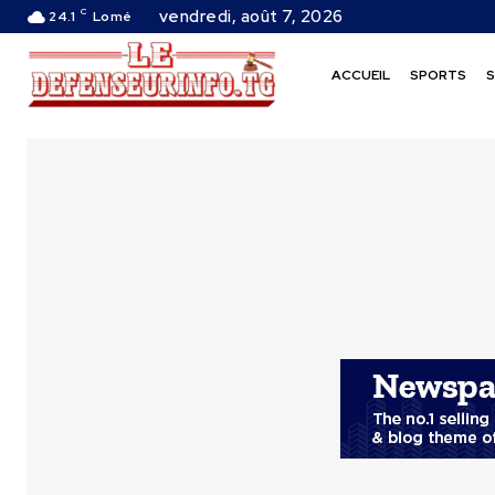
C
vendredi, août 7, 2026
24.1
Lomé
ACCUEIL
SPORTS
S