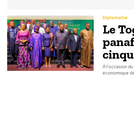
Diplomatie
Le To
panaf
cinqu
À l’occasion d
économique des