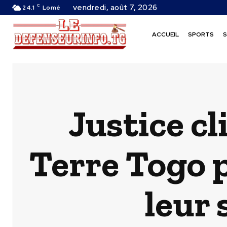
C
vendredi, août 7, 2026
24.1
Lomé
ACCUEIL
SPORTS
S
Justice cl
Terre Togo p
leur 