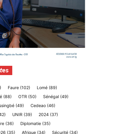
tes
)
Faure
(102)
Lomé
(89)
é
(88)
OTR
(50)
Sénégal
(49)
ssingbé
(49)
Cedeao
(46)
42)
UNIR
(39)
2024
(37)
ire
(36)
Diplomatie
(35)
026
(35)
Afrique
(34)
Sécurité
(34)