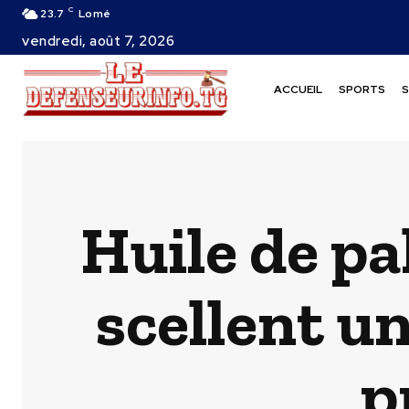
C
23.7
Lomé
vendredi, août 7, 2026
ACCUEIL
SPORTS
S
Huile de pal
scellent un
p