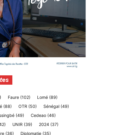
tes
)
Faure
(102)
Lomé
(89)
é
(88)
OTR
(50)
Sénégal
(49)
ssingbé
(49)
Cedeao
(46)
42)
UNIR
(39)
2024
(37)
ire
(36)
Diplomatie
(35)