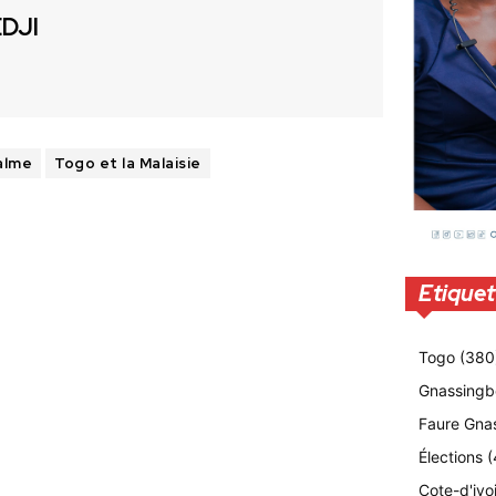
EDJI
alme
Togo et la Malaisie
Etiquet
Togo
(380
Gnassingb
Faure Gna
Élections
(
Cote-d'ivo