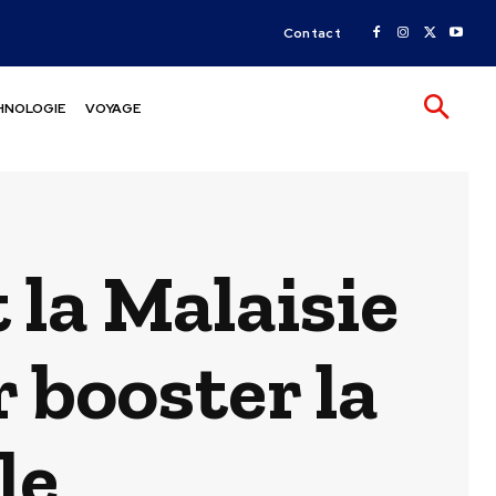
Contact
HNOLOGIE
VOYAGE
t la Malaisie
r booster la
le