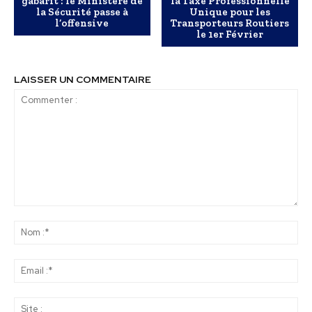
gabarit : le Ministère de
la Taxe Professionnelle
la Sécurité passe à
Unique pour les
l’offensive
Transporteurs Routiers
le 1er Février
LAISSER UN COMMENTAIRE
Commenter
:
No
:*
Ema
:*
Sit