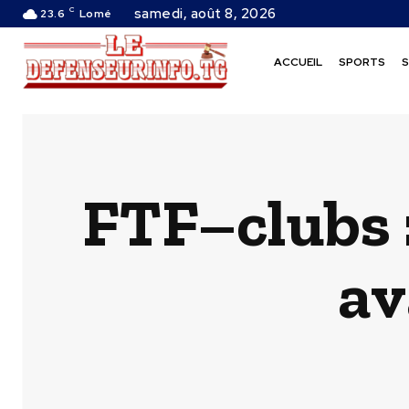
C
samedi, août 8, 2026
23.6
Lomé
ACCUEIL
SPORTS
S
FTF–clubs :
av