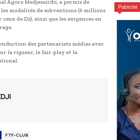
nel Agoro Medjessiribi, a permis de
Publicité
les modalités de subventions (6 millions
r ceux de D2), ainsi que les exigences en
rage.
onduction des partenariats médias avec
r la rigueur, le fair-play et la
ational.
EDJI
FTF-CLUB