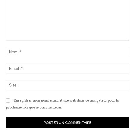
Commenter
:
No
:*
Ema
:*
Sit
:
Enregistrer mon nom, email et site web dans ce navigateur pour la
prochaine fois que je commenterai.