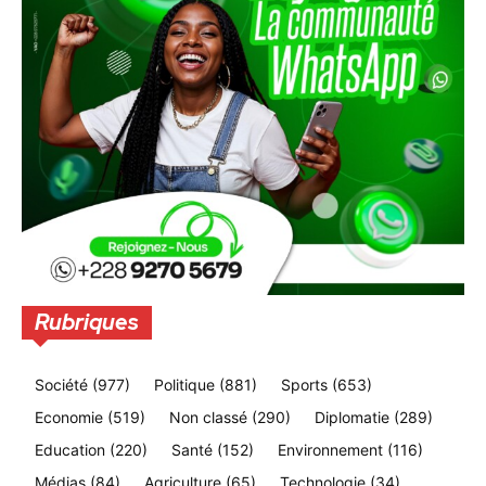
Rubriques
Société
(977)
Politique
(881)
Sports
(653)
Economie
(519)
Non classé
(290)
Diplomatie
(289)
Education
(220)
Santé
(152)
Environnement
(116)
Médias
(84)
Agriculture
(65)
Technologie
(34)