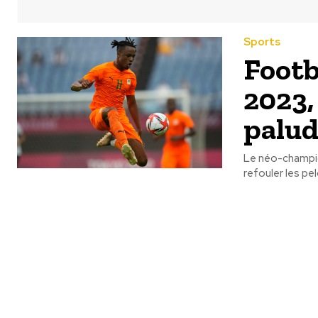
Sports
Footb
2023, 
palu
Le néo-champion
refouler les pe