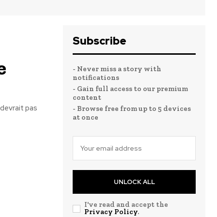
Subscribe
e
- Never miss a story with
notifications
- Gain full access to our premium
content
 devrait pas
- Browse free from up to 5 devices
at once
UNLOCK ALL
I've read and accept the
Privacy Policy
.