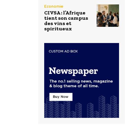
Economie
CIVSA : l’Afrique
tient son campus
des vins et
spiritueux