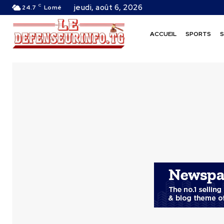
C
jeudi, août 6, 2026
24.7
Lomé
ACCUEIL
SPORTS
S